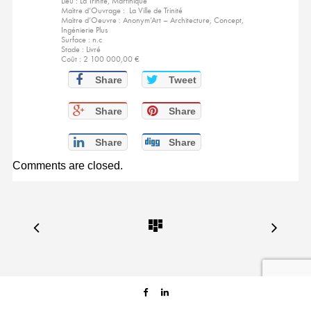
Lieu : La Trinité, Martinique
Maître d’Ouvrage : La Ville de Trinité
Maître d’Oeuvre : Anonym’Art – Architecture, Concept,
Ingénierie Plus
Surface : n.c
Stade : Livré
Coût : 2 100 000,00 €
Share
Tweet
Share
Share
Share
Share
Comments are closed.